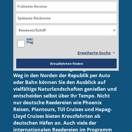
Komfortable An- und
inkl.
Abreise
Flug
Erweiterte Suche
Eine
Kreuzfahrt
ab
und
bis
Deutschland
ist
eine gute Option für einen Urlaub mit
Kreuzfahrten finden
stressfreier Anreise in Eigenregie. Auf dem
Weg in den Norden der Republik per Auto
oder Bahn können Sie den Ausblick auf
vielfältige Naturlandschaften genießen und
entscheiden selbst über Ihr Tempo. Nicht
nur deutsche Reedereien wie Phoenix
Reisen, Plantours, TUI Cruises und Hapag-
Lloyd Cruises bieten Kreuzfahrten ab
deutschen Häfen an. Auch viele der
internationalen Reedereien im Programm