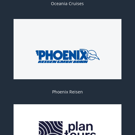
Oceania Cruises
Phoenix Reisen