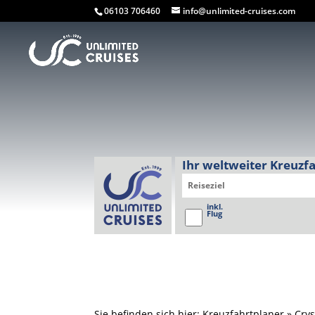
06103 706460
info@unlimited-cruises.com
Ihr weltweiter Kreuzf
inkl.
Flug
Sie befinden sich hier: Kreuzfahrtplaner » Cry