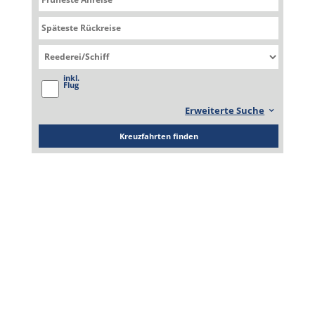
VI
EXPLORA VI
inkl.
Flug
Erweiterte Suche
Kreuzfahrten finden