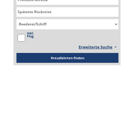
Jewel
Norwegian Jewel
inkl.
Flug
Erweiterte Suche
Kreuzfahrten finden