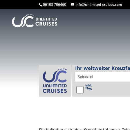
06103 706460
info@unlimited-cruises.com
Ihr weltweiter Kreuzf
inkl.
Flug
Sie befinden sich hier: Kreuzfahrtplaner » Ody