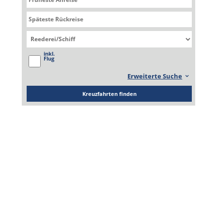
Elizabeth
Queen Elizabeth
inkl.
Flug
Erweiterte Suche
Kreuzfahrten finden