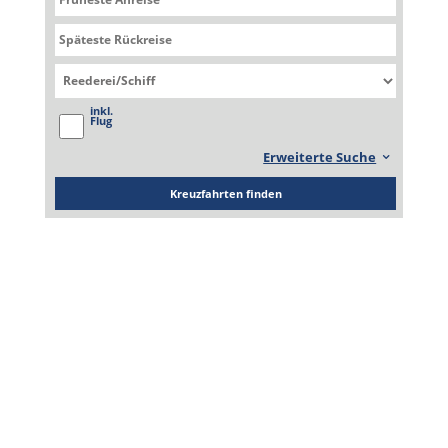
Pursuit
Seabourn Pursuit
inkl.
Flug
Erweiterte Suche
Kreuzfahrten finden