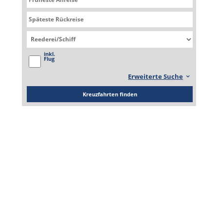
Quest
Seabourn Quest
inkl.
Flug
Erweiterte Suche
Kreuzfahrten finden