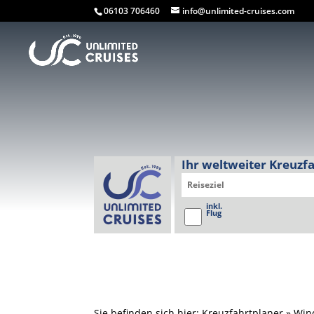
06103 706460
info@unlimited-cruises.com
Ihr weltweiter Kreuzf
inkl.
Flug
Sie befinden sich hier: Kreuzfahrtplaner » Win