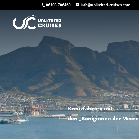
06103 706460
info@unlimited-cruises.com
Kreuzfahrten mit
den „Königinnen der Meere