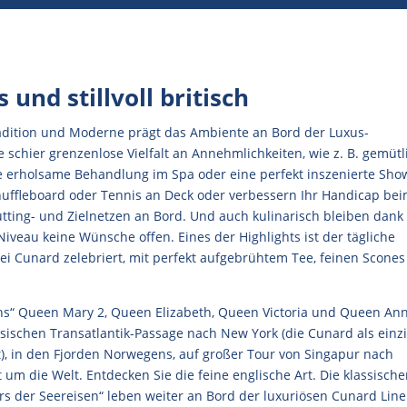
und stillvoll britisch
radition und Moderne prägt das Ambiente an Bord der Luxus-
e schier grenzenlose Vielfalt an Annehmlichkeiten, wie z. B. gemütl
ne erholsame Behandlung im Spa oder eine perfekt inszenierte Sho
Shuffleboard oder Tennis an Deck oder verbessern Ihr Handicap be
utting- und Zielnetzen an Bord. Und auch kulinarisch bleiben dank
veau keine Wünsche offen. Eines der Highlights ist der tägliche
bei Cunard zelebriert, mit perfekt aufgebrühtem Tee, feinen Scone
ens“ Queen Mary 2, Queen Elizabeth, Queen Victoria und Queen Ann
assischen Transatlantik-Passage nach New York (die Cunard als einz
), in den Fjorden Norwegens, auf großer Tour von Singapur nach
 um die Welt. Entdecken Sie die feine englische Art. Die klassisch
rs der Seereisen“ leben weiter an Bord der luxuriösen Cunard Line