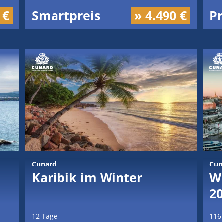
 €
Smartpreis
» 4.490 €
P
Cunard
Cun
Karibik im Winter
W
2
12 Tage
116