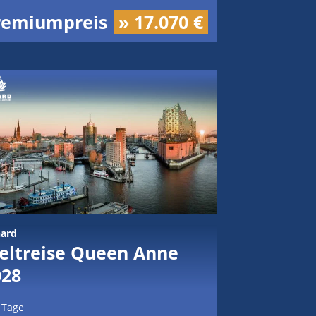
remiumpreis
» 17.070 €
ard
eltreise Queen Anne
028
 Tage