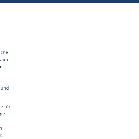
iche
w im
im
s und
e für
ige
en
r.