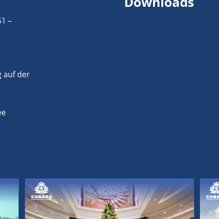
Downloads
61 –
 auf der
ee