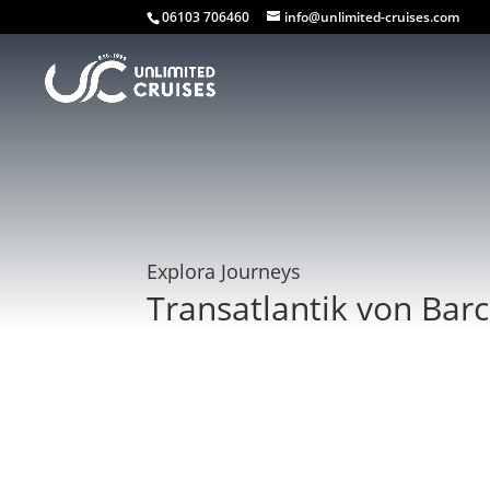
06103 706460
info@unlimited-cruises.com
Explora Journeys
Transatlantik von Bar