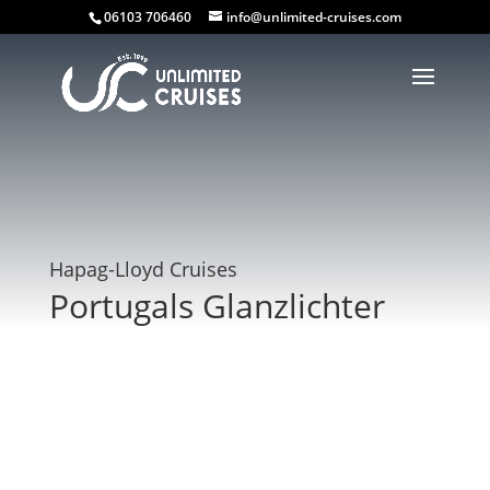
06103 706460
info@unlimited-cruises.com
Hapag-Lloyd Cruises
Portugals Glanzlichter