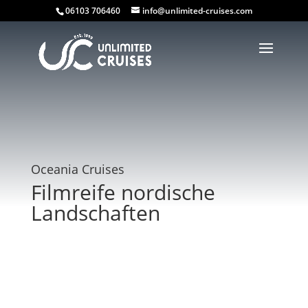
06103 706460
info@unlimited-cruises.com
Oceania Cruises
Filmreife nordische
Landschaften