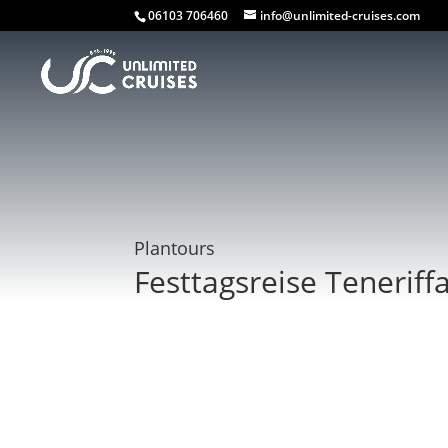
06103 706460
info@unlimited-cruises.com
Plantours
Festtagsreise Teneriff