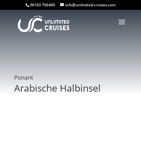
06103 706460
info@unlimited-cruises.com
Ponant
Arabische Halbinsel