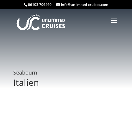
06103 706460
info@unlimited-cruises.com
Seabourn
Italien