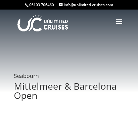
06103 706460
info@unlimited-cruises.com
Seabourn
Mittelmeer & Barcelona
Open