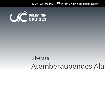
06103 706460
info@unlimited-cruises.com
Silversea
Atemberaubendes Ala