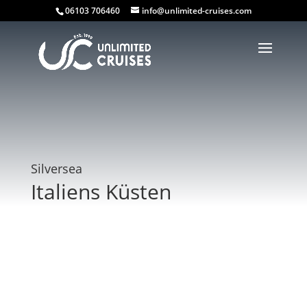
06103 706460
info@unlimited-cruises.com
Silversea
Italiens Küsten