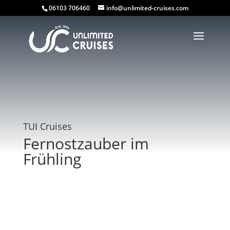
06103 706460
info@unlimited-cruises.com
TUI Cruises
Fernostzauber im
Frühling