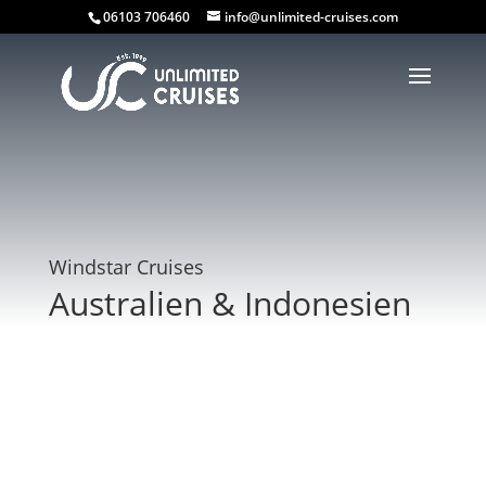
06103 706460
info@unlimited-cruises.com
Windstar Cruises
Australien & Indonesien