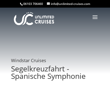
06103 706460
info@unlimited-cruises.com
Windstar Cruises
Segelkreuzfahrt -
Spanische Symphonie